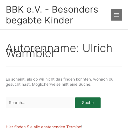
Zum
BBK e.V. - Besonders
Inhalt
springen
begabte Kinder
Autorenname: Ulrich
Warmbier
Es scheint, als ob wir nicht das finden konnten, wonach du
gesucht hast. Möglicherweise hilft eine Suche.
Suchen
nach:
Hier finden Sie alle anstehenden Termine
!